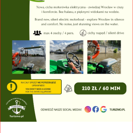
KAJAKI
Odkryj niezwykłe piękno Zatoki Gondoli podczas
ekscytującej przygody kajakowej z naszą flotą
50 kajaków! Zanurz się w malowniczym
krajobrazie, gdzie spokojne wody Zatoki Gondoli
łączą się z fascynującą historią i kulturą tego
niezwykłego miejsca.