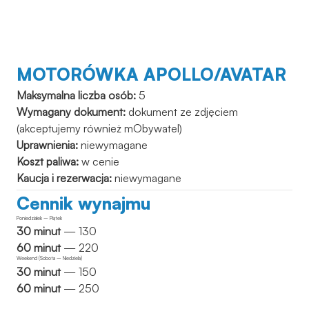
MOTORÓWKA APOLLO/AVATAR
Maksymalna liczba osób:
5
Wymagany dokument:
dokument ze zdjęciem
(akceptujemy również mObywatel)
Uprawnienia:
niewymagane
Koszt paliwa:
w cenie
Kaucja i rezerwacja:
niewymagane
Cennik wynajmu
Poniedziałek – Piątek
30 minut
— 130
60 minut
— 220
Weekend (Sobota – Niedziela)
30 minut
— 150
60 minut
— 250