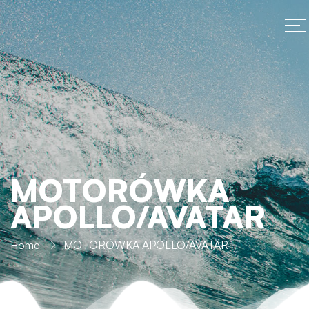
MOTORÓWKA
APOLLO/AVATAR
Home
MOTORÓWKA APOLLO/AVATAR