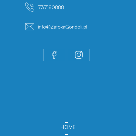
737180888
info@ZatokaGondoli.pl
HOME