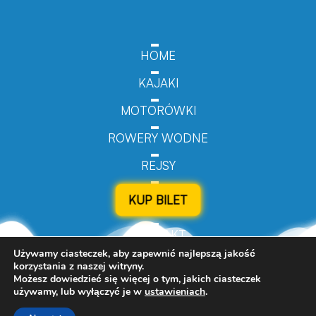
HOME
KAJAKI
MOTORÓWKI
ROWERY WODNE
REJSY
KUP BILET
KONTAKT
Używamy ciasteczek, aby zapewnić najlepszą jakość
korzystania z naszej witryny.
Możesz dowiedzieć się więcej o tym, jakich ciasteczek
używamy, lub wyłączyć je w
ustawieniach
.
© 2024 Turizmo.pl - All Rights Reserved.