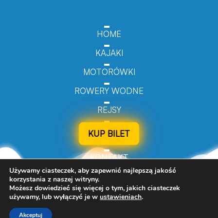
HOME
KAJAKI
MOTORÓWKI
ROWERY WODNE
REJSY
KUP BILET
KONTAKT
Używamy ciasteczek, aby zapewnić najlepszą jakość
korzystania z naszej witryny.
Możesz dowiedzieć się więcej o tym, jakich ciasteczek
używamy, lub wyłączyć je w
ustawieniach
.
© 2024 Turizmo.pl - All Rights Reserved.
Akceptuj