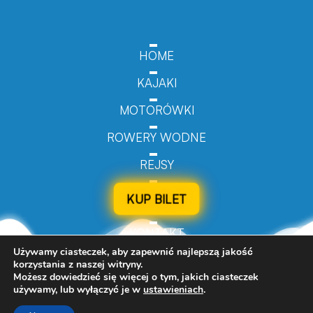
HOME
KAJAKI
MOTORÓWKI
ROWERY WODNE
REJSY
KUP BILET
KONTAKT
Używamy ciasteczek, aby zapewnić najlepszą jakość
korzystania z naszej witryny.
Możesz dowiedzieć się więcej o tym, jakich ciasteczek
używamy, lub wyłączyć je w
ustawieniach
.
© 2024 Turizmo.pl - All Rights Reserved.