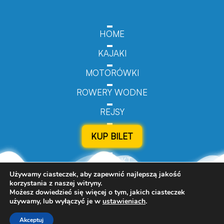
HOME
KAJAKI
MOTORÓWKI
ROWERY WODNE
REJSY
KUP BILET
KONTAKT
Używamy ciasteczek, aby zapewnić najlepszą jakość
korzystania z naszej witryny.
Możesz dowiedzieć się więcej o tym, jakich ciasteczek
używamy, lub wyłączyć je w
ustawieniach
.
© 2024 Turizmo.pl - All Rights Reserved.
Akceptuj