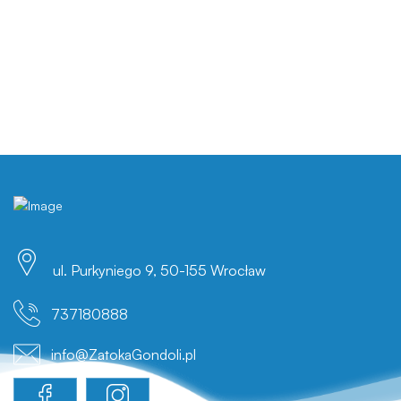
ul. Purkyniego 9, 50-155 Wrocław
737180888
info@ZatokaGondoli.pl