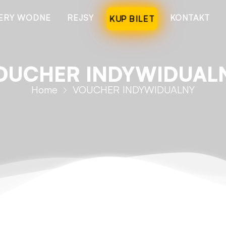
ERY WODNE
REJSY
KONTAKT
KUP BILET
OUCHER INDYWIDUAL
Home
VOUCHER INDYWIDUALNY