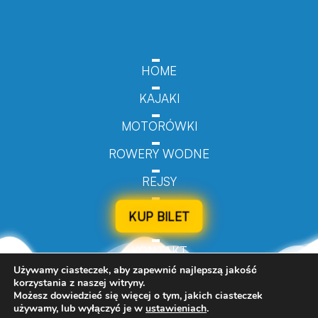
HOME
KAJAKI
MOTORÓWKI
ROWERY WODNE
REJSY
KUP BILET
KONTAKT
Używamy ciasteczek, aby zapewnić najlepszą jakość
korzystania z naszej witryny.
Możesz dowiedzieć się więcej o tym, jakich ciasteczek
używamy, lub wyłączyć je w
ustawieniach
.
© 2024 Turizmo.pl - All Rights Reserved.